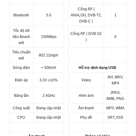
Cổng RF (
Bluetooth
5.0
ANALOG, DVB-T2,
1
DVB-C )
Tốc độ dữ
Cổng RF ( DVB-S2
liệu Board
150Mbps
0
)
wifi
Tiêu chuẩn
802.11b/g/n
wifi
Dòng điện
< 500mA
Hỗ trợ định dạng USB
AVI, MKV,
Điện áp
3,3V ±10%
Video
MP4
JPEG,
Băng tần
2.4GHz
Hình ảnh
BMB, PNG
Công suất
Đang cập nhật
Âm thanh
MP3, WMA
CPU
Đang cập nhật
Phụ đề
SRT, ASS