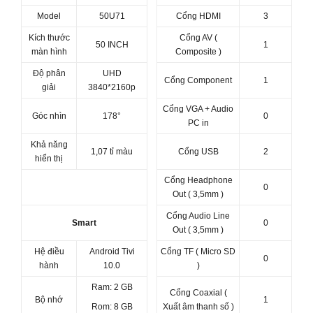
Model
50U71
Cổng HDMI
3
Kích thước
Cổng AV (
50 INCH
1
màn hình
Composite )
Độ phân
UHD
Cổng Component
1
giải
3840*2160p
Cổng VGA + Audio
Góc nhìn
178°
0
PC in
Khả năng
1,07 tỉ màu
Cổng USB
2
hiển thị
Cổng Headphone
0
Out ( 3,5mm )
Cổng Audio Line
Smart
0
Out ( 3,5mm )
Hệ điều
Android Tivi
Cổng TF ( Micro SD
0
hành
10.0
)
Ram: 2
GB
Cổng Coaxial (
Bộ nhớ
1
Rom: 8
GB
Xuất âm thanh số )