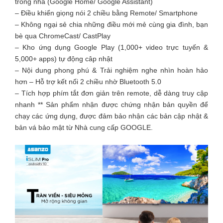
trong nhà (Google Home/ Google Assistant)
– Điều khiển giọng nói 2 chiều bằng Remote/ Smartphone
– Không ngại sẻ chia những điều mới mẻ cùng gia đình, bạn
bè qua ChromeCast/ CastPlay
– Kho ứng dụng Google Play (1,000+ video trực tuyến &
5,000+ apps) tự động câp nhật
– Nội dung phong phú & Trải nghiệm nghe nhìn hoàn hảo
hơn – Hỗ trợ kết nối 2 chiều nhờ Bluetooth 5.0
– Tích hợp phím tắt đơn giản trên remote, dễ dàng truy cập
nhanh ** Sản phẩm nhận được chứng nhận bản quyền để
chạy các ứng dụng, được đảm bảo nhận các bản cập nhật &
bản vá bảo mật từ Nhà cung cấp GOOGLE.