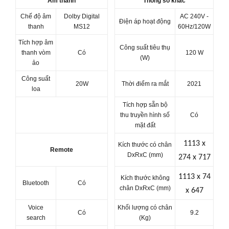
Âm thanh
Thông số khác
Chế độ âm
Dolby Digital
AC 240V -
Điện áp hoạt động
thanh
MS12
60Hz/120W
Tích hợp âm
Công suất tiêu thụ
thanh vòm
Có
120 W
(W)
ảo
Công suất
20W
Thời điểm ra mắt
2021
loa
Tích hợp sẵn bộ
thu truyền hình số
Có
mặt đất
1113 x
Kích thước có chân
Remote
DxRxC (mm)
274 x 717
1113 x 74
Kích thước không
Bluetooth
Có
chân DxRxC (mm)
x 647
Voice
Khối lượng có chân
Có
9.2
search
(Kg)