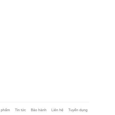
 phẩm
Tin tức
Bảo hành
Liên hệ
Tuyển dụng