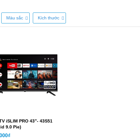
Màu sắc
Kích thước
TV iSLIM PRO 43”- 43S51
id 9.0 Pie)
.000₫