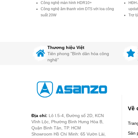
Công nghệ màn hình HDR10+
HĐH A
Công nghệ âm thanh vòm DTS với loa công
updat
suất 20W
Trợ l
Android TV 10 (Android Q) nhiều cải tiến,
(hỏi 
cải thiện hiệu năng, bảo mật
Tích 
Điều khiển giọng nói thông minh hơn nhờ
thiết 
trợ lý ảo google
chuột,
Youtu
Thương hiệu Việt
khục 
Tiên phong "Bình dân hóa công
nghệ"
Về 
Địa chỉ:
Lô I.5-4, Đường số 2D, KCN
Vĩnh Lộc, Phường Bình Hưng Hòa B,
Tran
Quận Bình Tân, TP. HCM
Sản 
Showroom Hồ Chí Minh: 65 Vườn Lài,