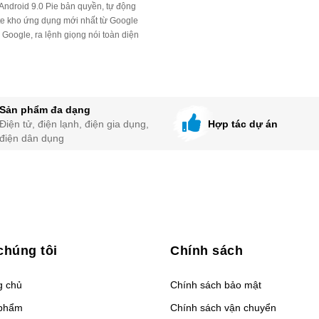
ndroid 9.0 Pie bản quyền, tự động
e kho ứng dụng mới nhất từ Google
ý Google, ra lệnh giọng nói toàn diện
đáp, gọi kênh, tìm kiếm 24/24..)
hợp Blutooth kết nối với remtote và các
bị ngoại vi: loa, tai nghe, bàn phím,
..
be tự động update phiên bản, khắc
Sản phẩm đa dạng
hoàn toàn lỗi cập nhật
Điện tử, điện lạnh, điện gia dụng,
Hợp tác dự án
điện dân dụng
chúng tôi
Chính sách
g chủ
Chính sách bảo mật
phẩm
Chính sách vận chuyển