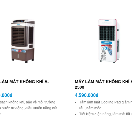
LÀM MÁT KHÔNG KHÍ A-
MÁY LÀM MÁT KHÔNG KHÍ 
2500
0.000₫
4.590.000₫
sạch không khí, bảo vệ môi trường
Tấm làm mát Cooling Pad giảm 
nước tự động, điều khiển bằng nút
rêu, nấm mốc.
n
Tiết kiệm điện năng, làm mát tối 
 hợp cho nhà xưởng, văn phòng,
Thiết kế đặc biệt làm mát nhanh
n ăn,…
Nhiệt độ tại miệng gió từ 26 – 28
or lõi làm bằng đồng 100%
Lọc sạch không khí, bảo vệ môi 