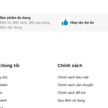
chức năng tạo Anion khử mùi
Bơm nước tự động, điều khiển 
t kế độc đáo và sang trọng, phù
Remote từ xa.
 mọi không gian
Phù hợp cho nhà xưởng, văn ph
Sản phẩm đa dạng
h năng làm mát hiệu quảvới không
quán ăn, coffee,…
Điện tử, điện lạnh, điện gia dụng,
Hợp tác dự án
n mở
Motor lõi làm bằng đồng 100%
điện dân dụng
 làm mát Cooling Pad giảm rêu,
Có chức năng tạo Anion khử mùi
 mốc
 kiệm điện năng, làm mát tối ưu
t kế đặc biệt làm mát nhanh hơn
chúng tôi
Chính sách
g chủ
Chính sách bảo mật
phẩm
Chính sách vận chuyển
ức
Chính sách đổi trả
hành
Quy định sử dụng
 hệ