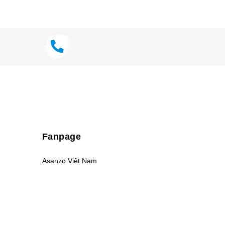
bằng
Công nghệ lọc không khí trong...
òng,
Fanpage
Asanzo Việt Nam