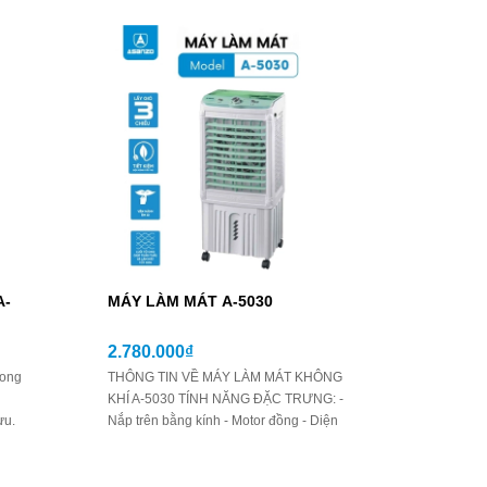
A-
MÁY LÀM MÁT A-5030
2.780.000₫
rong
THÔNG TIN VỀ MÁY LÀM MÁT KHÔNG
KHÍ A-5030 TÍNH NĂNG ĐẶC TRƯNG: -
ưu.
Nắp trên bằng kính - Motor đồng - Diện
 hơn
tích làm mát rộng, thích hợp với nhiều
̊C
không gian. - Kỹ thuật làm lạnh hơi nước
trường.
tức thì, đạt đến độ mát lý tưởng nhanh. -