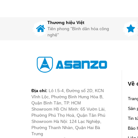
hợp mọi không gian
Có 
Tính năng làm mát hiệu quả với không
Thiế
gian mở
hợp
Thương hiệu Việt
Tấm làm mát Cooling Pad giảm rong
Tín
Tiên phong "Bình dân hóa công
rêu, nấm mốc
gia
nghệ"
Phù hợp cho nhà xưởng, văn phòng,
Tấm
quán ăn,...
nấm
Motor lõi làm bằng đồng 100%
Tiết
Có chức năng tạo Anion khử mùi
Thiế
Về 
Địa chỉ:
Lô I.5-4, Đường số 2D, KCN
Vĩnh Lộc, Phường Bình Hưng Hòa B,
Tran
Quận Bình Tân, TP. HCM
Sản 
Showroom Hồ Chí Minh: 65 Vườn Lài,
Phường Phú Thọ Hoà, Quận Tân Phú
Tin t
Showroom Hà Nội: 124 Lạc Nghiệp,
Phường Thanh Nhàn, Quận Hai Bà
Bảo 
Trưng
Liên