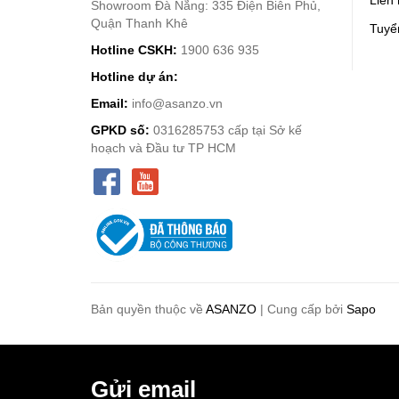
Showroom Đà Nẵng: 335 Điện Biên Phủ,
Quận Thanh Khê
Tuyể
Hotline CSKH:
1900 636 935
Hotline dự án:
Email:
info@asanzo.vn
GPKD số:
0316285753 cấp tại Sở kế
hoạch và Đầu tư TP HCM
Bản quyền thuộc về
ASANZO
|
Cung cấp bởi
Sapo
Gửi email