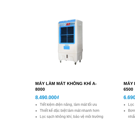
MÁY LÀM MÁT KHÔNG KHÍ A-
MÁY 
8000
6500
8.490.000₫
6.69
Tiết kiệm điện năng, làm mát tối ưu
Lọc 
Thiết kế đặc biệt làm mát nhanh hơn
Bơm 
Lọc sạch không khí, bảo vệ môi trường
nhấ
Bơm nước tự động, thùng chứa nước
Phù
lớn
quá
Thiết kế độc đáo và sang trọng, phù
Mot