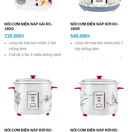
NỒI CƠM ĐIỆN NẮP GÀI RC-
NỒI CƠM ĐIỆN NẮP RỜI RC-
18DG
18DR
720.000₫
540.000₫
Lòng nồi hợp kim nhôm 2 lớp
Lòng nồi hợp kim nhôm phủ 2
chống dính
lớp chống dính.
Chế độ ủ ấm 3 chiều thông minh
Vỏ nồi được phủ lớp sơn chống
Mâm nhiệt lớn, nấu chín nhanh
bám bẩn
Vỏ nồi được phủ lớp sơn chống
bám bẩn
Mâm nhiệt lớn, nấu chín nhanh
NỒI CƠM ĐIỆN NẮP RỜI RC-
NỒI CƠM ĐIỆN NẮP RỜI RC-