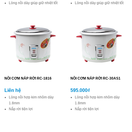
Lòng nồi dày giúp giữ nhiệt tốt
Lòng nồi dày giúp giữ nhiệt tốt
Thiết kế dễ dàng tháo lắp, vệ
Thiết kế dễ dàng tháo lắp, vệ
sinh
sinh
Nắp nồi bằng inox chất lượng
Nắp nồi bằng inox chất lượng
cao
cao
NỒI CƠM NẮP RỜI RC-1816
NỒI CƠM NẮP RỜI RC-30AS1
Liên hệ
595.000₫
Lòng nồi hợp kim nhôm dày
Lòng nồi hợp kim nhôm dày
1.8mm
1.8mm
Nắp rời tiện lợi
Nắp rời tiện lợi
Đa chức năng nấu.
Đa chức năng nấu.