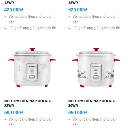
12WR
18WR
420.000₫
520.000₫
Vỏ nồi bằng thép chống bám
Vỏ nồi bằng thép chống bám
bẩn
bẩn
Lòng nồi dày giúp giữ nhiệt tốt
Lòng nồi dày giúp giữ nhiệt tốt
Thiết kế dễ dàng tháo lắp, vệ
Thiết kế dễ dàng tháo lắp, vệ
sinh
sinh
Nắp nồi bằng inox chất lượng
Nắp nồi bằng inox chất lượng
cao
cao
NỒI CƠM ĐIỆN NẮP RỜI RC-
NỒI CƠM ĐIỆN NẮP RỜI RC-
22WR
30WR
590.000₫
650.000₫
Vỏ nồi bằng thép chống bám
Vỏ nồi bằng thép chống bám
bẩn
bẩn