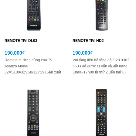
REMOTE TIVI DL03
REMOTE TIVI HD2
190.000₫
190.000₫
Remote thường dùng cho TV
Vui lòng liên hệ tổng đài 028 9362
Asanzo Model
6633 để được tư vấn và đặt hàng
32AS100/32VS8/32VS9 (Sản xuất
(8h00-17h00 từ thứ 2 đến thứ 6)
trước ngày 7/9/2018)