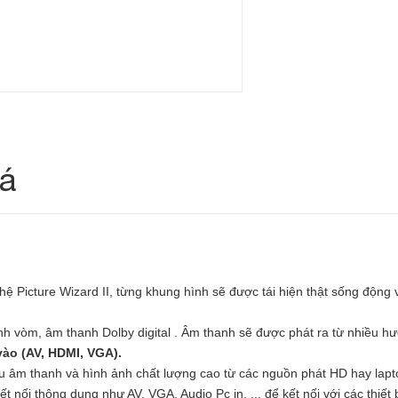
iá
hệ Picture Wizard II, từng khung hình sẽ được tái hiện thật sống động
nh vòm, âm thanh Dolby digital . Âm thanh sẽ được phát ra từ nhiều 
vào (AV, HDMI, VGA).
ếu âm thanh và hình ảnh chất lượng cao từ các nguồn phát HD hay lap
t nối thông dụng như AV, VGA, Audio Pc in, ... để kết nối với các thiết 