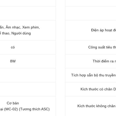
ẩn, Âm nhạc, Xem phim,
Điện áp hoạt đ
 thao, Người dùng
có
Công suất tiêu t
8W
Thời điểm ra 
Tích hợp sẵn bộ thu truyền
Kích thước có chân 
Cơ bản
Kích thước không châ
i (MC-02) (Tương thích ASC)