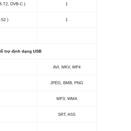
-T2, DVB-C )
1
-S2 )
1
ỗ trợ định dạng USB
AVI, MKV, MP4
JPEG, BMB, PNG
MP3, WMA
SRT, ASS