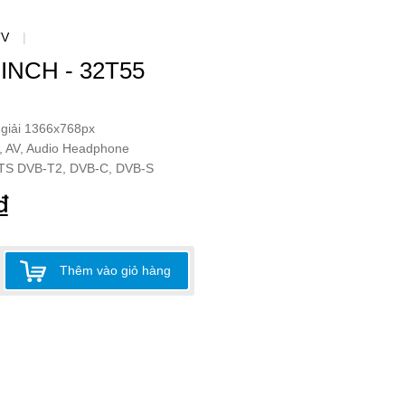
TV
|
 INCH - 32T55
 giải 1366x768px
, AV, Audio Headphone
KTS DVB-T2, DVB-C, DVB-S
₫
Thêm vào giỏ hàng