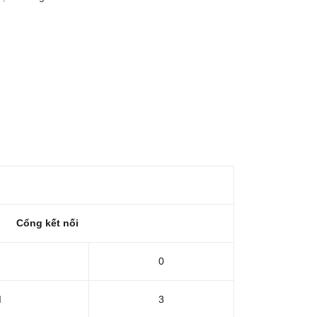
Cổng kết nối
0
I
3