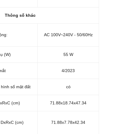
Thông số khác
ộng:
AC 100V~240V - 50/60Hz
hụ (W)
55 W
mắt
4/2023
 hình số mặt đất
có
DxRxC (cm)
71.88x18.74x47.34
n DxRxC (cm)
71.88x7.78x42.34