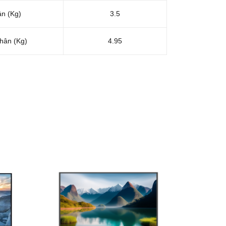
ân (Kg)
3.5
hân (Kg)
4.95