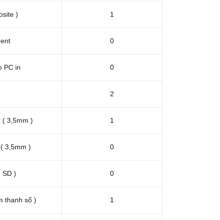
site )
1
ent
0
 PC in
0
2
 ( 3,5mm )
1
 ( 3,5mm )
0
 SD )
0
m thanh số )
1