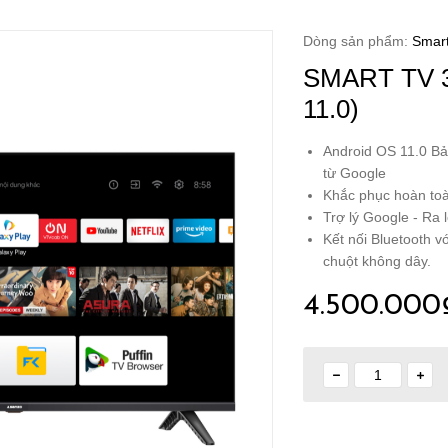
Dòng sản phẩm:
Smar
SMART TV 3
11.0)
Android OS 11.0 B
từ Google
Khắc phục hoàn toà
Trợ lý Google - Ra 
Kết nối Bluetooth vớ
chuột không dây.
4.500.000