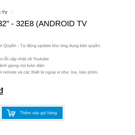
t TV
|
2" - 32E8 (ANDROID TV
ản Quyền - Tự động update kho ứng dụng bản quyền
n lỗi cập nhật về Youtube
lệnh giọng nói toàn diện
i remote và các thiết bị ngoại vi như: loa, bàn phím,
₫
Thêm vào giỏ hàng