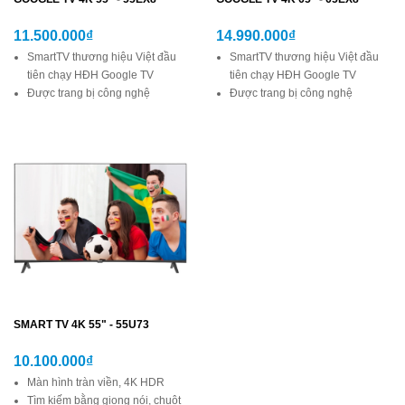
11.500.000₫
14.990.000₫
SmartTV thương hiệu Việt đầu
SmartTV thương hiệu Việt đầu
tiên chạy HĐH Google TV
tiên chạy HĐH Google TV
Được trang bị công nghệ
Được trang bị công nghệ
HDR10+, hình ảnh chân thực
HDR10+, hình ảnh chân thực
sắc nét, độ tương phản cao
sắc nét, độ tương phản cao
Công nghệ âm thanh vòm Dolby
Công nghệ âm thanh vòm Dolby
và DTS sống động
và DTS sống động
Trợ lý Google thông minh, điều
Trợ lý Google thông minh, điều
khiển tivi bằng giọng nói
khiển tivi bằng giọng nói
Quà tặng 12 tháng sử dụng: K+,
Quà tặng 12 tháng sử dụng: K+,
Galaxyplay, MyTV, ClipTV
Galaxyplay, MyTV, ClipTV
SMART TV 4K 55" - 55U73
10.100.000₫
Màn hình tràn viền, 4K HDR
Tìm kiếm bằng giọng nói, chuột