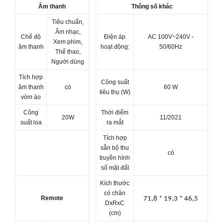
Âm thanh
Thông số khác
Tiêu chuẩn,
Âm nhạc,
Chế độ
Điện áp
AC 100V~240V -
Xem phim,
âm thanh
hoạt động:
50/60Hz
Thể thao,
Người dùng
Tích hợp
Công suất
âm thanh
có
60 W
tiêu thụ (W)
vòm ảo
Công
Thời điểm
20W
11/2021
suất loa
ra mắt
Tích hợp
sẵn bộ thu
có
truyền hình
số mặt đất
Kích thước
có chân
Remote
71,8 * 19,3 * 46,5
DxRxC
(cm)