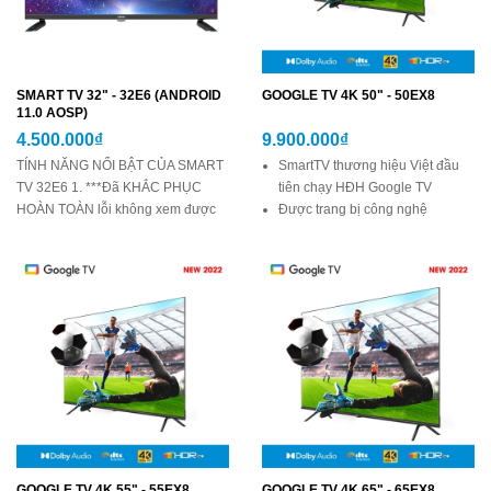
SMART TV 32" - 32E6 (ANDROID
GOOGLE TV 4K 50" - 50EX8
11.0 AOSP)
4.500.000₫
9.900.000₫
TÍNH NĂNG NỔI BẬT CỦA SMART
SmartTV thương hiệu Việt đầu
TV 32E6 1. ***Đã KHẮC PHỤC
tiên chạy HĐH Google TV
HOÀN TOÀN lỗi không xem được
Được trang bị công nghệ
YOUTUBE. 2. Chạy hệ điều hành
HDR10+, hình ảnh chân thực
11.0 cùng bộ xử lý 4 nhân - Giảm
sắc nét, độ tương phản cao
thiểu tình trạng bị treo máy khi chạy
Công nghệ âm thanh vòm Dolby
tải nhiều ứng dụng cùng lúc. 3. Kết
và DTS sống động
nối phát video lên Youtube...
Trợ lý Google thông minh, điều
khiển tivi bằng giọng nói
Quà tặng 12 tháng sử dụng: K+,
Galaxyplay, MyTV, ClipTV
GOOGLE TV 4K 55" - 55EX8
GOOGLE TV 4K 65" - 65EX8