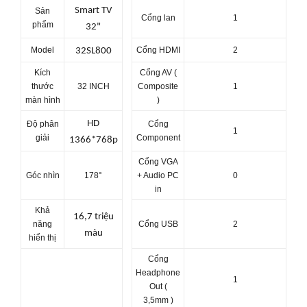
Smart TV
Sản
Cổng lan
1
phẩm
32"
Model
Cổng HDMI
2
32SL800
Kích
Cổng AV (
thước
32 INCH
Composite
1
màn hình
)
HD
Độ phân
Cổng
1
giải
Component
1366*768p
Cổng VGA
Góc nhìn
178°
+ Audio PC
0
in
Khả
16,7 triệu
năng
Cổng USB
2
màu
hiển thị
Cổng
Headphone
1
Out (
3,5mm )