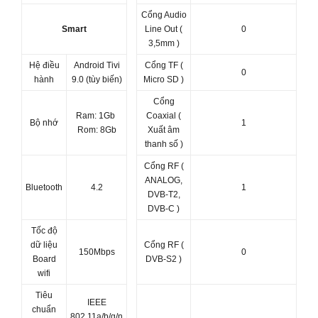
Cổng Audio
Smart
Line Out (
0
3,5mm )
Hệ điều
Android Tivi
Cổng TF (
0
hành
9.0 (tùy biến)
Micro SD )
Cổng
Ram: 1Gb
Coaxial (
Bộ nhớ
1
Rom: 8Gb
Xuất âm
thanh số )
Cổng RF (
ANALOG,
Bluetooth
4.2
1
DVB-T2,
DVB-C )
Tốc độ
dữ liệu
Cổng RF (
150Mbps
0
Board
DVB-S2 )
wifi
Tiêu
IEEE
chuẩn
802.11a/b/g/n