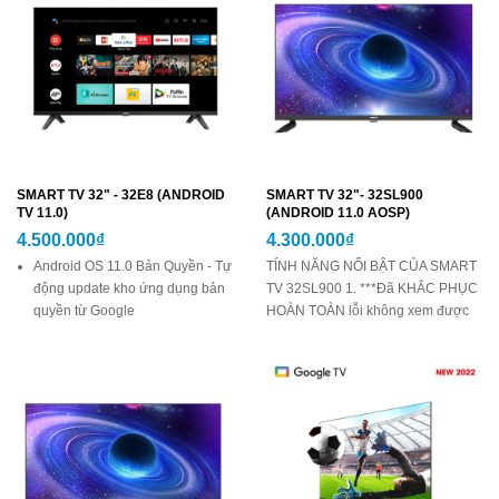
SMART TV 32" - 32E8 (ANDROID
SMART TV 32"- 32SL900
TV 11.0)
(ANDROID 11.0 AOSP)
4.500.000₫
4.300.000₫
Android OS 11.0 Bản Quyền - Tự
TÍNH NĂNG NỔI BẬT CỦA SMART
động update kho ứng dụng bản
TV 32SL900 1. ***Đã KHẮC PHỤC
quyền từ Google
HOÀN TOÀN lỗi không xem được
Khắc phục hoàn toàn lỗi cập
YOUTUBE. 2. Chạy hệ điều hành
nhật về Youtube
11.0 cùng bộ xử lý 4 nhân - Giảm
Trợ lý Google - Ra lệnh giọng
thiểu tình trạng bị treo máy khi chạy
nói toàn diện
tải nhiều ứng dụng cùng lúc. 3. Kết
Kết nối Bluetooth với remote và
nối phát video lên Youtube...
các thiết bị ngoại vi như: loa, bàn
phím, chuột không dây.