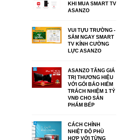
KHI MUA SMART TV
ASANZO
VUI TỰU TRƯỜNG -
SẮM NGAY SMART
TV KÍNH CƯỜNG
LỰC ASANZO
ASANZO TĂNG GIÁ
TRỊ THƯƠNG HIỆU
VỚI GÓI BẢO HIỂM
TRÁCH NHIỆM 1 TỶ
VNĐ CHO SẢN
PHẨM BẾP
CÁCH CHỈNH
NHIỆT ĐỘ PHÙ
HỢP VỚI TỪNG