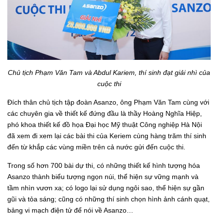
Chủ tịch Phạm Văn Tam và Abdul Kariem, thí sinh đạt giải nhì của
cuộc thi
Đích thân chủ tịch tập đoàn Asanzo, ông Phạm Văn Tam cùng với
các chuyên gia về thiết kế đứng đầu là thầy Hoàng Nghĩa Hiệp,
phó khoa thiết kế đồ họa Đại học Mỹ thuật Công nghiệp Hà Nội
đã xem đi xem lại các bài thi của Keriem cùng hàng trăm thí sinh
đến từ khắp các vùng miền trên cả nước gửi đến cuộc thi.
Trong số hơn 700 bài dự thi, có những thiết kế hình tượng hóa
Asanzo thành biểu tượng ngọn núi, thể hiện sự vững mạnh và
tầm nhìn vươn xa; có logo lại sử dụng ngôi sao, thể hiện sự gần
gũi và tỏa sáng; cũng có những thí sinh chọn hình ảnh cánh quạt,
bảng vi mạch điện tử để nói về Asanzo…