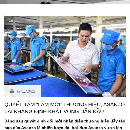
17/11/2021
QUYẾT TÂM “LÀM MỚI: THƯƠNG HIỆU, ASANZO
TÁI KHẲNG ĐỊNH KHÁT VỌNG DẪN ĐẦU
Đằng sau quyết định đổi mới nhận diện thương hiệu đầy táo
bạo của Asanzo là chiến lược dài hơi đưa Asanzo vươn lên