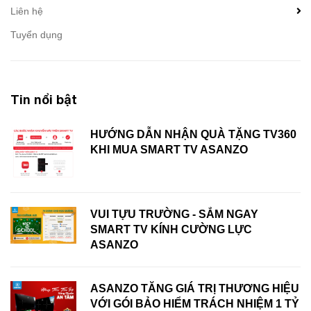
Liên hệ
Tuyển dụng
Tin nổi bật
HƯỚNG DẪN NHẬN QUÀ TẶNG TV360
KHI MUA SMART TV ASANZO
VUI TỰU TRƯỜNG - SẮM NGAY
SMART TV KÍNH CƯỜNG LỰC
ASANZO
ASANZO TĂNG GIÁ TRỊ THƯƠNG HIỆU
VỚI GÓI BẢO HIỂM TRÁCH NHIỆM 1 TỶ