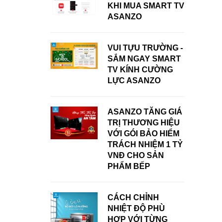
KHI MUA SMART TV
ASANZO
VUI TỰU TRƯỜNG -
SẮM NGAY SMART
TV KÍNH CƯỜNG
LỰC ASANZO
ASANZO TĂNG GIÁ
TRỊ THƯƠNG HIỆU
VỚI GÓI BẢO HIỂM
TRÁCH NHIỆM 1 TỶ
VNĐ CHO SẢN
PHẨM BẾP
CÁCH CHỈNH
NHIỆT ĐỘ PHÙ
HỢP VỚI TỪNG