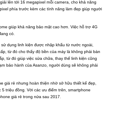
ải lên tới 16 megapixel mỗi camera, cho khả năng
xel phía trước kèm các tính năng làm đẹp giúp người
ome giúp khả năng bảo mật cao hơn. Việc hỗ trợ 4G
đang có.
5 sử dụng linh kiện được nhập khẩu từ nước ngoài,
ấp, từ đó cho thấy độ bền của máy là không phải bàn
ắp, từ đó giúp việc sửa chữa, thay thế linh kiện cũng
 trạm bảo hành của Asanzo, người dùng sẽ không phải
ne giá rẻ nhưng hoàn thiện nhờ sở hữu thiết kế đẹp,
c 5 triệu đồng. Với các ưu điểm trên, smartphone
hone giá rẻ trong nửa sau 2017.