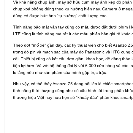
Về khả năng chụp ảnh, máy sở hữu cụm máy ảnh kép độ phân gi
chụp xoá phông đúng theo xu hướng hiện nay. Camera 8 megapi
dùng có được bức ảnh “tự sướng” chất lượng cao.
Tính năng bảo mật vân tay cũng có mặt, được đặt dưới phím H
LTE cũng là tính năng mà rất ít các mẫu phiên bản giá rẻ khác 
Theo đợt “mổ xẻ” gần đây, các kỹ thuật viên cho biết Asanzo Z
trong đó pin và mạch sạc của máy do Panasonic và HTC cung c
cãi. Thiết bị cũng có kết cấu đơn giản, khoa học, dễ dàng tháo l
tiện lợi hơn. Và với hệ thống đại lý với 6.000 cửa hàng và các
lo lắng nếu như sản phẩm của mình gặp trục trặc.
Như vậy, có thể thấy Asanzo Z5 đang nổi lên là chiếc smartpho
tính năng thời thượng cũng như có cấu hình tốt trong phân khú
thương hiệu Việt này hứa hẹn sẽ “khuấy đảo” phân khúc smartp