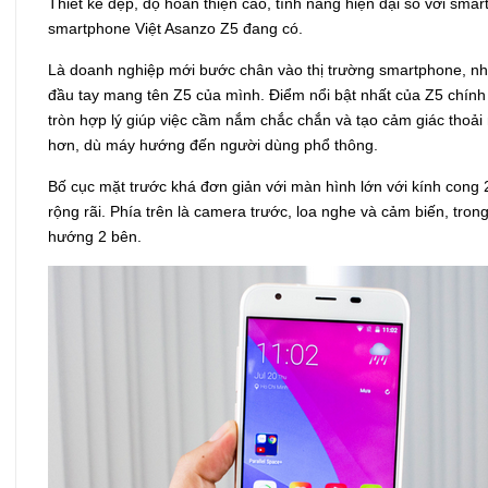
Thiết kế đẹp, độ hoàn thiện cao, tính năng hiện đại so với sm
smartphone Việt Asanzo Z5 đang có.
Là doanh nghiệp mới bước chân vào thị trường smartphone, nh
đầu tay mang tên Z5 của mình. Điểm nổi bật nhất của Z5 chính l
tròn hợp lý giúp việc cầm nắm chắc chắn và tạo cảm giác thoải má
hơn, dù máy hướng đến người dùng phổ thông.
Bố cục mặt trước khá đơn giản với màn hình lớn với kính cong 2
rộng rãi. Phía trên là camera trước, loa nghe và cảm biến, tron
hướng 2 bên.