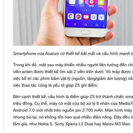
Smartphone của Asanzo có thiết kế bắt mắt và cấu hình mạnh t
Trong khi đó, mặt sau máy khiến nhiều người liên tưởng đến ch
viền anten được thiết kế ôm sát 2 viền trên dưới. Vỏ máy được 
việc bố trí các phím bấm vật lý (nguồn, tăng/giảm âm lượng) nằ
việc thao tác cũng là yếu tố giúp Z5 ghi điểm.
Bên cạnh thiết kế, cấu hình là điểm giúp Z5 trở thành chiếc s
triệu đồng. Cụ thể, máy có mặt của bộ xử lý 8 nhân của MediaT
Android 7.0 mới nhất trên nguồn pin 2.700 mAh. Màn hình máy 
nhưng bù lại, nó không tốn hao quá nhiều điện năng. Đây đều 
tầm giá, như Nokia 5, Sony Xperia L1 Dual hay Meizu M3 Max.