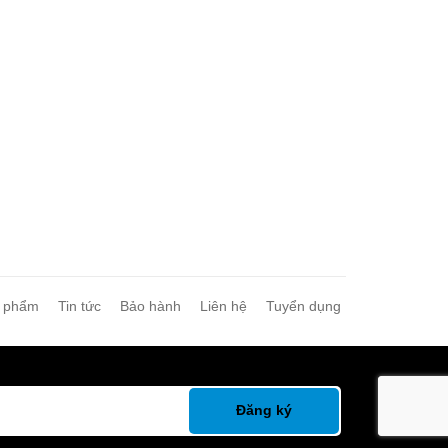
 phẩm
Tin tức
Bảo hành
Liên hệ
Tuyển dụng
Đăng ký