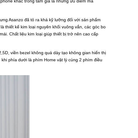
artphone khác trong tầm giá là những ưu điểm mà
ưng Asanzo đã tỏ ra khá kỹ lưỡng đối với sản phẩm
à thiết kế kim loại nguyên khối vuông vắn, các góc bo
i. Chất liệu kim loại giúp thiết bị trở nên cao cấp
,5D, viền bezel không quá dày tạo không gian hiển thị
g khi phía dưới là phím Home vật lý cùng 2 phím điều