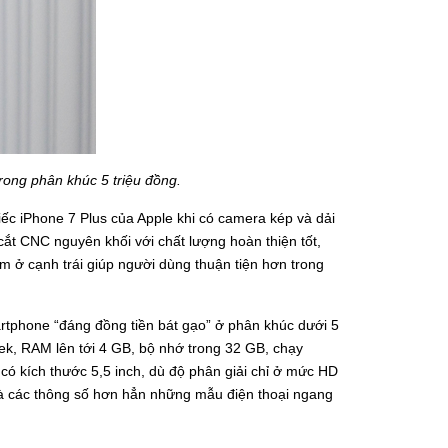
rong phân khúc 5 triệu đồng.
iếc iPhone 7 Plus của Apple khi có camera kép và dải
cắt CNC nguyên khối với chất lượng hoàn thiện tốt,
m ở cạnh trái giúp người dùng thuận tiện hơn trong
martphone “đáng đồng tiền bát gạo” ở phân khúc dưới 5
ek, RAM lên tới 4 GB, bộ nhớ trong 32 GB, chạy
có kích thước 5,5 inch, dù độ phân giải chỉ ở mức HD
là các thông số hơn hẳn những mẫu điện thoại ngang