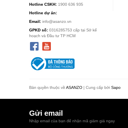
Hotline CSKH:
1900 636 935
Hotline dự án:
Email:
info@asanzo.vn
GPKD số:
0316285753 cấp tại Sở kế
hoạch và Đầu tư TP HCM
Bản quyền thuộc về
ASANZO
|
Cung cấp bởi
Sapo
Gửi email
Nhập email của bạn để nhận mã giảm giá ngay