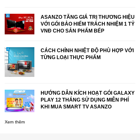
ASANZO TĂNG GIÁ TRỊ THƯƠNG HIỆU
VỚI GÓI BẢO HIỂM TRÁCH NHIỆM 1 TỶ
VNĐ CHO SẢN PHẨM BẾP
CÁCH CHỈNH NHIỆT ĐỘ PHÙ HỢP VỚI
TỪNG LOẠI THỰC PHẨM
HƯỚNG DẪN KÍCH HOẠT GÓI GALAXY
PLAY 12 THÁNG SỬ DỤNG MIỄN PHÍ
KHI MUA SMART TV ASANZO
Xem thêm