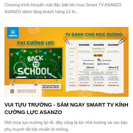
Chương trình khuyến mãi đặc biệt khi mua Smart TV ASANZO
ASANZO dành tặng khách hàng 12 th...
28/07/2023
VUI TỰU TRƯỜNG - SẮM NGAY SMART TV KÍNH
CƯỜNG LỰC ASANZO
Một mùa tựu trường lại về, đây cũng là lúc nhà trường và các bậc
phụ huynh tất bật chuẩn bị những...