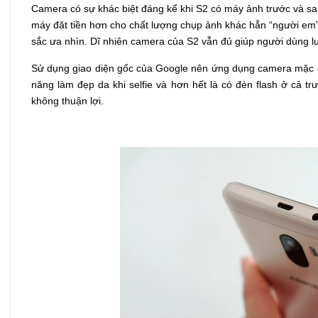
Camera có sự khác biệt đáng kể khi S2 có máy ảnh trước và sa
máy đăt tiền hơn cho chất lượng chụp ảnh khác hẳn “người em” 
sắc ưa nhìn. Dĩ nhiên camera của S2 vẫn đủ giúp người dùng lư
Sử dụng giao diện gốc của Google nên ứng dụng camera mặc địn
năng làm đẹp da khi selfie và hơn hết là có đèn flash ở cả t
không thuận lợi.