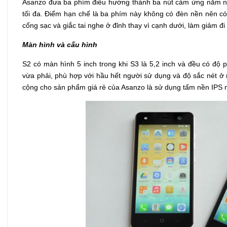
Asanzo đưa ba phím điều hướng thành ba nút cảm ứng nằm ng
tối đa. Điểm hạn chế là ba phím này không có đèn nền nên có 
cổng sạc và giắc tai nghe ở đỉnh thay vì cạnh dưới, làm giảm đ
Màn hình và cấu hình
S2 có màn hình 5 inch trong khi S3 là 5,2 inch và đều có độ 
vừa phải, phù hợp với hầu hết người sử dụng và độ sắc nét ở
cộng cho sản phẩm giá rẻ của Asanzo là sử dụng tấm nền IPS n