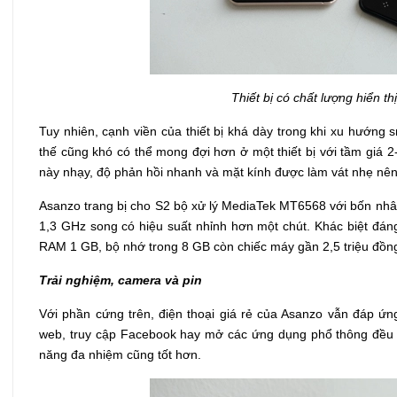
Thiết bị có chất lượng hiển th
Tuy nhiên, cạnh viền của thiết bị khá dày trong khi xu hướng
thế cũng khó có thể mong đợi hơn ở một thiết bị với tầm giá 2
này nhạy, độ phản hồi nhanh và mặt kính được làm vát nhẹ nên 
Asanzo trang bị cho S2 bộ xử lý MediaTek MT6568 với bốn nh
1,3 GHz song có hiệu suất nhỉnh hơn một chút. Khác biệt đán
RAM 1 GB, bộ nhớ trong 8 GB còn chiếc máy gần 2,5 triệu đồng
Trải nghiệm, camera và pin
Với phần cứng trên, điện thoại giá rẻ của Asanzo vẫn đáp ứn
web, truy cập Facebook hay mở các ứng dụng phổ thông đều 
năng đa nhiệm cũng tốt hơn.