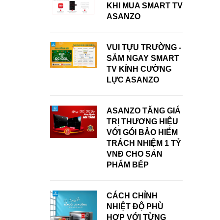
KHI MUA SMART TV
ASANZO
VUI TỰU TRƯỜNG -
SẮM NGAY SMART
TV KÍNH CƯỜNG
LỰC ASANZO
ASANZO TĂNG GIÁ
TRỊ THƯƠNG HIỆU
VỚI GÓI BẢO HIỂM
TRÁCH NHIỆM 1 TỶ
VNĐ CHO SẢN
PHẨM BẾP
CÁCH CHỈNH
NHIỆT ĐỘ PHÙ
HỢP VỚI TỪNG